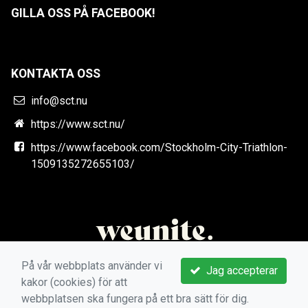
GILLA OSS PÅ FACEBOOK!
KONTAKTA OSS
info@sct.nu
https://www.sct.nu/
https://www.facebook.com/Stockholm-City-Triathlon-
1509135272655103/
På vår webbplats använder vi
Jag accepterar
kakor (cookies) för att
webbplatsen ska fungera på ett bra sätt för dig.