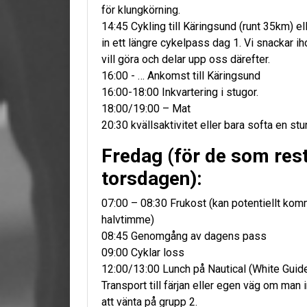
för klungkörning.
14:45 Cykling till Käringsund (runt 35km) el
in ett längre cykelpass dag 1. Vi snackar i
vill göra och delar upp oss därefter.
16:00 - … Ankomst till Käringsund
16:00-18:00 Inkvartering i stugor.
18:00/19:00 – Mat
20:30 kvällsaktivitet eller bara softa en st
Fredag (för de som res
torsdagen):
07:00 – 08:30 Frukost (kan potentiellt kom
halvtimme)
08:45 Genomgång av dagens pass
09:00 Cyklar loss
12:00/13:00 Lunch på Nautical (White Guide
Transport till färjan eller egen väg om man i
att vänta på grupp 2.