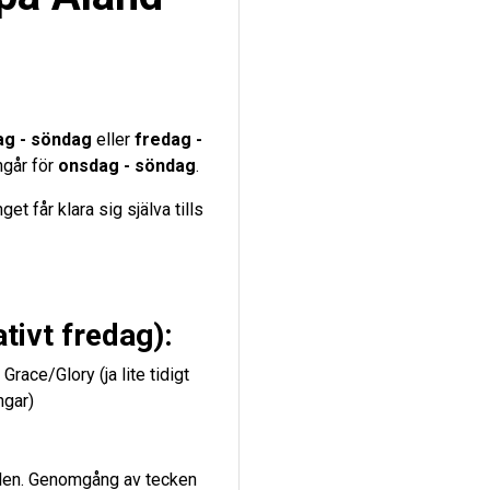
ag - söndag
eller
fredag -
ingår för
onsdag - söndag
.
et får klara sig själva tills
tivt fredag):
ace/Glory (ja lite tidigt
ngar)
len. Genomgång av tecken