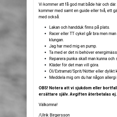
Vi kommer att få god mat både här och där. E
kommer med samt en guide eller två, ett gä
med också.
Lakan och handduk finns på plats.
Racer eller TT cykel går bra men man l
klungan.
Jag har med mig en pump.
Ta med er det ni behöver energimässi
Reparera punka skall man kunna och s
Kläder för det man vill göra.
Öl/Extramat/Sprit/Nötter eller dylikt
Meddela mig om du har någon allergi e
OBS! Notera att vi sjukdom eller bortfa
ersättare själv. Avgiften återbetalas ej.
Välkomna!
/Ulrik Birgersson