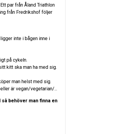
tt par från Åland Triathlon
ng från Fredrikshof följer
igger inte i bågen inne i
gt på cykeln.
itt kitt ska man ha med sig.
 köper man helst med sig.
ller är vegan/vegetarian/...
ll så behöver man finna en