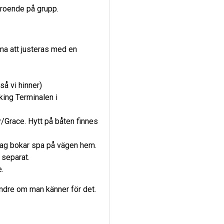
eroende på grupp.
ma att justeras med en
så vi hinner)
king Terminalen i
y/Grace. Hytt på båten finnes
 jag bokar spa på vägen hem.
 separat.
.
ndre om man känner för det.