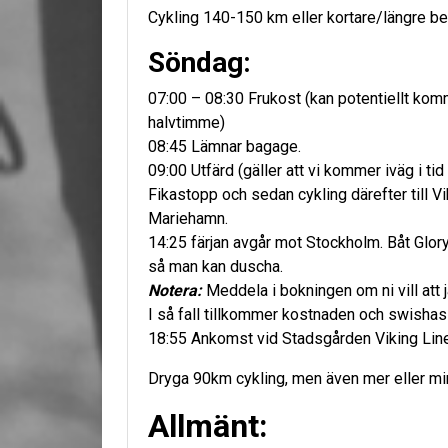
Cykling 140-150 km eller kortare/längre b
Söndag:
07:00 – 08:30 Frukost (kan potentiellt kom
halvtimme)
08:45 Lämnar bagage.
09:00 Utfärd (gäller att vi kommer iväg i tid 
Fikastopp och sedan cykling därefter till Vi
Mariehamn.
14:25 färjan avgår mot Stockholm. Båt Glor
så man kan duscha.
Notera:
Meddela i bokningen om ni vill att
I så fall tillkommer kostnaden och swishas
18:55 Ankomst vid Stadsgården Viking Line
Dryga 90km cykling, men även mer eller mi
Allmänt: