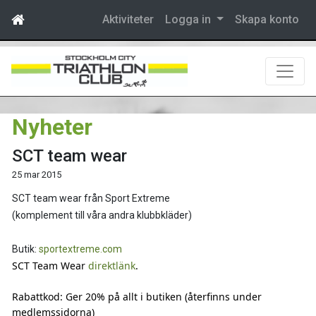
Aktiviteter
Logga in
Skapa konto
Nyheter
SCT team wear
25 mar 2015
SCT team wear från Sport Extreme
(komplement till våra andra klubbkläder)
Butik:
sportextreme.com
SCT Team Wear
direktlänk
.
Rabattkod: Ger 20% på allt i butiken (återfinns under
medlemssidorna)