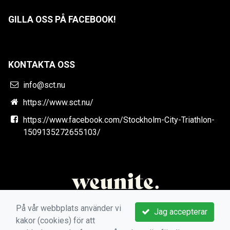
GILLA OSS PÅ FACEBOOK!
KONTAKTA OSS
info@sct.nu
https://www.sct.nu/
https://www.facebook.com/Stockholm-City-Triathlon-
1509135272655103/
På vår webbplats använder vi
Jag accepterar
kakor (cookies) för att