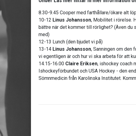
Under Läs mer hittar ni mer information 
8.30-9.45 Cooper med farthållare/ökare alt l
10-12
Linus Johansson
, Mobilitet i rörelse.
bättre när det kommer till rörlighet? (Även d
med)
12-13 Lunch (den bjudet vi på)
13-14
Linus Johansson
, Sanningen om den f
vi egentligen är och hur vi ska arbeta för att k
14.15-16.00
Claire Eriksen
, ishockey coach 
Ishockeyförbundet och USA Hockey - den enda
Sömnmedicin från Karolinska Institutet. Komm