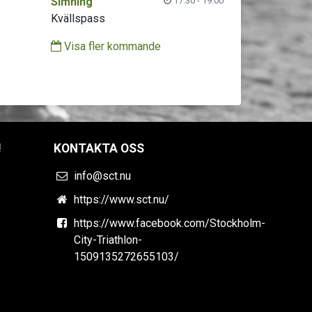
Simning
17:30 - 19:00
Kvällspass
Visa fler kommande
!
KONTAKTA OSS
info@sct.nu
https://www.sct.nu/
https://www.facebook.com/Stockholm-
City-Triathlon-
1509135272655103/