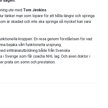
om dagen.
öpning ute med
Tom Jenkins
 Hur tänker man som löpare för att hålla längre och springa
u som är skadad och inte ska springa så mycket kan vara
unktionella kroppen. En resa genom förståelsen för vad
unna bejaka vårt funktionella ursprung.
med elittränarutbildning både från Svenska
 i Sverige som får coacha NHL lag. Och även doktor i
er prata om sömn och prestation.